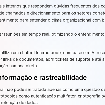
tuais internos que respondem dúvidas frequentes dos c
 de chamados e direcionamento para os setores corret
 sentimento para entender o clima organizacional com
er reuniões em tempo real, otimizando o entendimento
tiliza um chatbot interno pode, com base em IA, res
cer links de documentos, abrir tickets de suporte e até
enção humana direta.
nformação e rastreabilidade
al não pode ser tratada apenas como uma questão de
rotocolos como autenticação multifator, criptografia p
e retenção de dados.