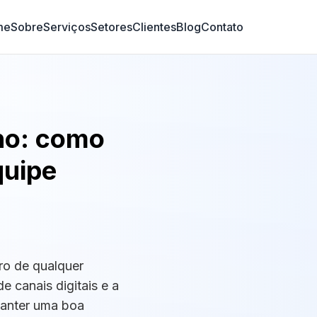
me
Sobre
Serviços
Setores
Clientes
Blog
Contato
ho: como
equipe
ro de qualquer
 canais digitais e a
manter uma boa