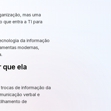
rganização, mas uma
 que entra a TI para
 tecnologia da informação
rramentas modernas,
a.
 que ela
s trocas de informação da
omunicação verbal e
tilhamento de