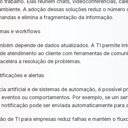
 trabalho. Elas reúnem chats, videoconferências, cale
ambiente. A adoção dessas soluções reduz o número d
ndas e elimina a fragmentação da informação.
temas e workflows
mbém depende de dados atualizados. A TI permite in
de atendimento ao cliente com ferramentas de comu
e acelera a resolução de problemas.
ficações e alertas
ia artificial e de sistemas de automação, é possível p
 eventos ou comportamentos. Por exemplo, se um serv
notificação pode ser enviada automaticamente para 
ção de TI para empresas reduz falhas e mantém o flu