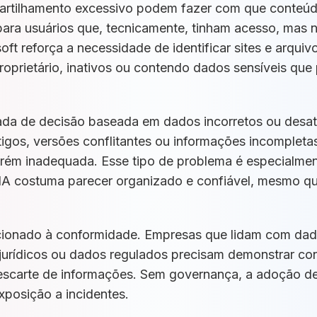
rtilhamento excessivo podem fazer com que conteúd
ra usuários que, tecnicamente, tinham acesso, mas n
t reforça a necessidade de identificar sites e arqui
oprietário, inativos ou contendo dados sensíveis que
ada de decisão baseada em dados incorretos ou desatu
gos, versões conflitantes ou informações incompleta
orém inadequada. Esse tipo de problema é especialme
IA costuma parecer organizado e confiável, mesmo q
lacionado à conformidade. Empresas que lidam com da
jurídicos ou dados regulados precisam demonstrar con
escarte de informações. Sem governança, a adoção de 
exposição a incidentes.