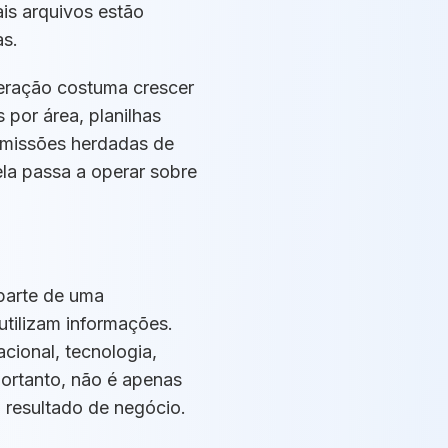
is arquivos estão
as.
eração costuma crescer
por área, planilhas
ermissões herdadas de
la passa a operar sobre
parte de uma
tilizam informações.
cional, tecnologia,
portanto, não é apenas
m resultado de negócio.