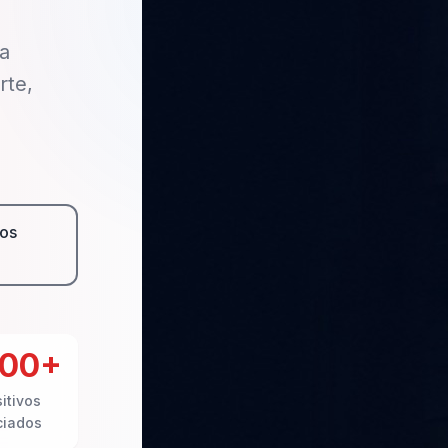
a
rte,
os
000+
itivos
ciados