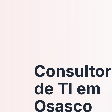
Consultor
de TI em
Osasco