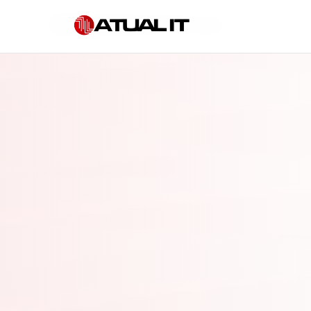
Início
»
Consultoria de TI em Osasco