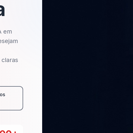
a
A em
esejam
 claras
os