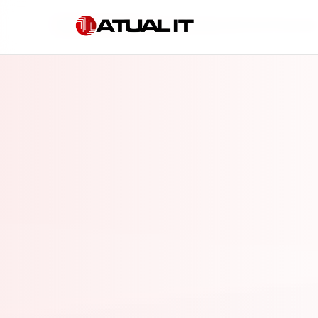
Início
»
Consultoria em governança de IA em Piracicab