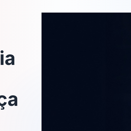
ia
ça