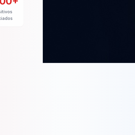
000+
itivos
ciados