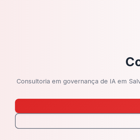
Co
Consultoria em governança de IA em Salva