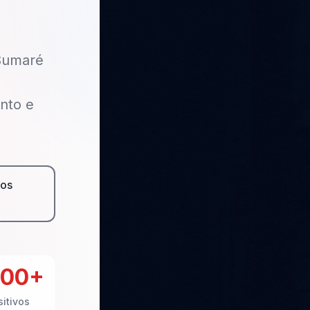
 Sumaré
nto e
os
000+
itivos