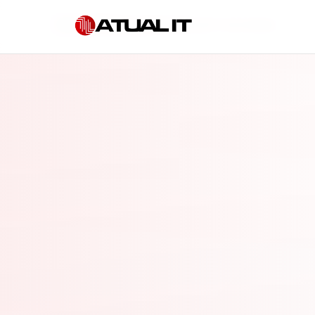
Início
»
Serviços gerenciados de TI em Sumaré