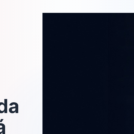
ada
á