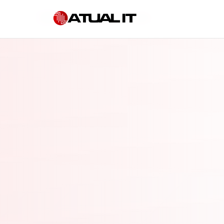
Início
»
TI terceirizada em Cuiabá