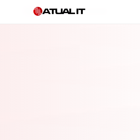
Início
»
TI terceirizada em Pirassununga