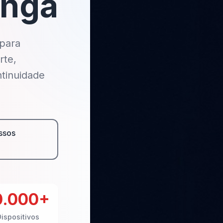
unga
 para
rte,
tinuidade
ssos
0.000+
ispositivos