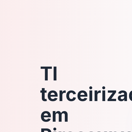
TI
terceiriz
em