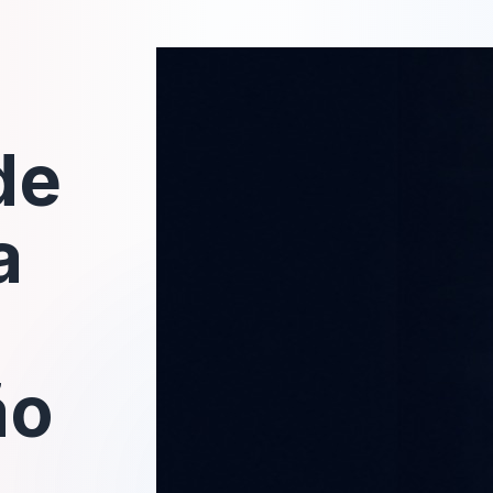
de
a
ão