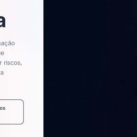
a
mação
ue
 riscos,
 a
os