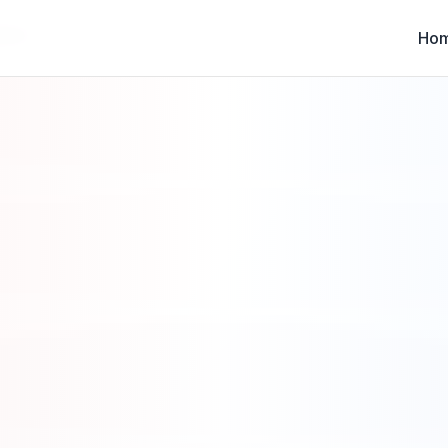
atuba
Ho