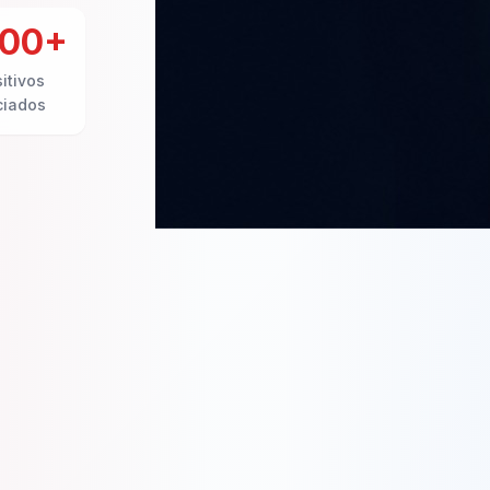
000+
itivos
ciados