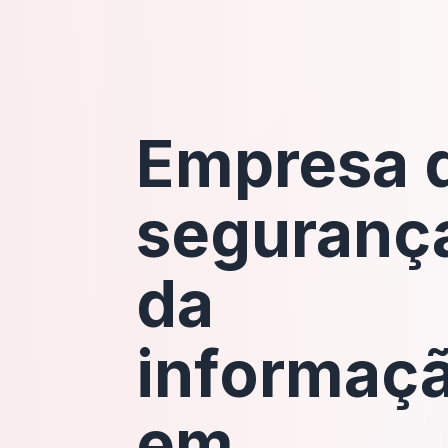
Empresa 
seguranç
da
informaç
em