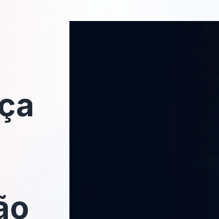
ça
a
ão