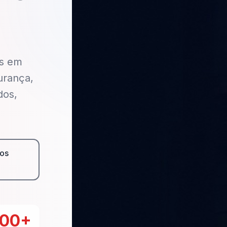
as em
urança,
dos,
os
000+