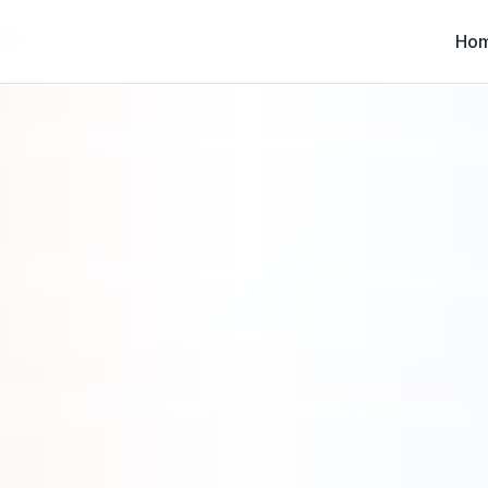
ires
Ho