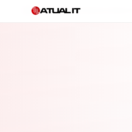
Início
»
Governança de IA para empresas em Ribeirão P