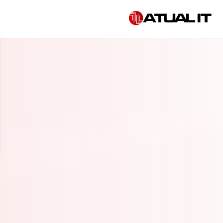
Início
»
TI terceirizada em Ribeirão Pires